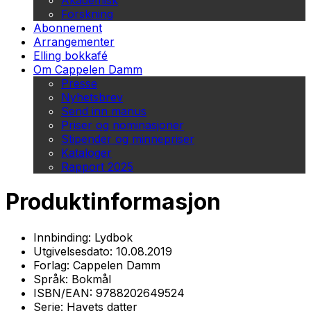
Akademisk
Forskning
Abonnement
Arrangementer
Elling bokkafé
Om Cappelen Damm
Presse
Nyhetsbrev
Send inn manus
Priser og nominasjoner
Stipender og minnepriser
Kataloger
Rapport 2025
Produktinformasjon
Innbinding:
Lydbok
Utgivelsesdato:
10.08.2019
Forlag:
Cappelen Damm
Språk:
Bokmål
ISBN/EAN:
9788202649524
Serie:
Havets datter