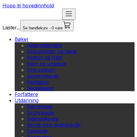
Hopp til hovedinnhold
Laster...
Se handlekurv - 0 vare
Bøker
Skjønnlitteratur
Dokumentar og fakta
Hobby og fritid
Barn og ungdom
Ung voksen
Serieromaner
Fagbøker
Skolebøker
Forfattere
Utdanning
Barnehage
Grunnskole
Videregående
Norsk som andrespråk
Fagskole