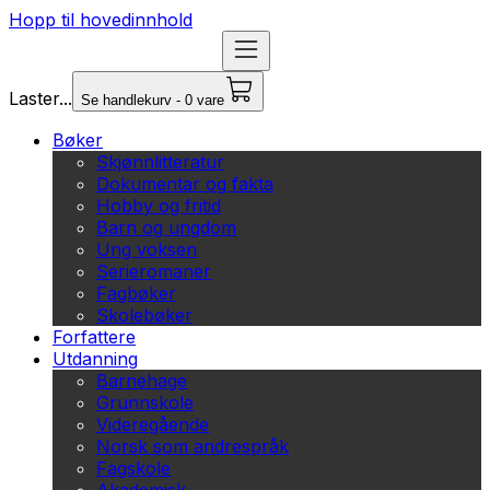
Hopp til hovedinnhold
Laster...
Se handlekurv - 0 vare
Bøker
Skjønnlitteratur
Dokumentar og fakta
Hobby og fritid
Barn og ungdom
Ung voksen
Serieromaner
Fagbøker
Skolebøker
Forfattere
Utdanning
Barnehage
Grunnskole
Videregående
Norsk som andrespråk
Fagskole