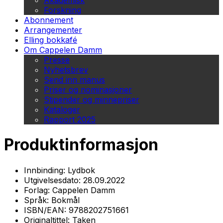
Akademisk
Forskning
Abonnement
Arrangementer
Elling bokkafé
Om Cappelen Damm
Presse
Nyhetsbrev
Send inn manus
Priser og nominasjoner
Stipender og minnepriser
Kataloger
Rapport 2025
Produktinformasjon
Innbinding:
Lydbok
Utgivelsesdato:
28.09.2022
Forlag:
Cappelen Damm
Språk:
Bokmål
ISBN/EAN:
9788202751661
Originaltittel:
Taken