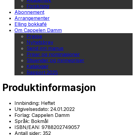
Akademisk
Forskning
Abonnement
Arrangementer
Elling bokkafé
Om Cappelen Damm
Presse
Nyhetsbrev
Send inn manus
Priser og nominasjoner
Stipender og minnepriser
Kataloger
Rapport 2025
Produktinformasjon
Innbinding:
Heftet
Utgivelsesdato:
24.01.2022
Forlag:
Cappelen Damm
Språk:
Bokmål
ISBN/EAN:
9788202749057
Antall sider:
352