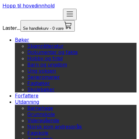
Hopp til hovedinnhold
Laster...
Se handlekurv - 0 vare
Bøker
Skjønnlitteratur
Dokumentar og fakta
Hobby og fritid
Barn og ungdom
Ung voksen
Serieromaner
Fagbøker
Skolebøker
Forfattere
Utdanning
Barnehage
Grunnskole
Videregående
Norsk som andrespråk
Fagskole