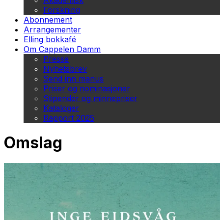
Akademisk
Forskning
Abonnement
Arrangementer
Elling bokkafé
Om Cappelen Damm
Presse
Nyhetsbrev
Send inn manus
Priser og nominasjoner
Stipender og minnepriser
Kataloger
Rapport 2025
Omslag