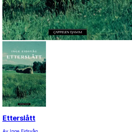
Etterslått
Av Inge Eidsvåg