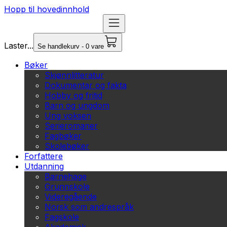
Hopp til hovedinnhold
Laster...
Se handlekurv - 0 vare
Bøker
Skjønnlitteratur
Dokumentar og fakta
Hobby og fritid
Barn og ungdom
Ung voksen
Serieromaner
Fagbøker
Skolebøker
Forfattere
Utdanning
Barnehage
Grunnskole
Videregående
Norsk som andrespråk
Fagskole