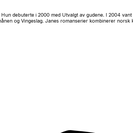
d. Hun debuterte i 2000 med
Utvalgt av gudene
. I 2004 va
månen
og
Vingeslag
. Janes romanserier kombinerer norsk 