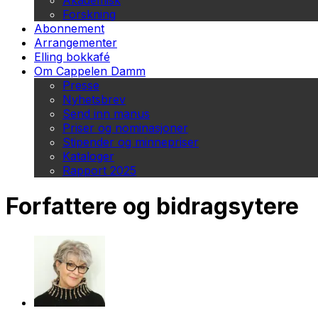
Akademisk
Forskning
Abonnement
Arrangementer
Elling bokkafé
Om Cappelen Damm
Presse
Nyhetsbrev
Send inn manus
Priser og nominasjoner
Stipender og minnepriser
Kataloger
Rapport 2025
Forfattere og bidragsytere