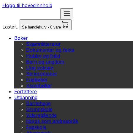
Hopp til hovedinnhold
Laster...
Se handlekurv - 0 vare
Bøker
Skjønnlitteratur
Dokumentar og fakta
Hobby og fritid
Barn og ungdom
Ung voksen
Serieromaner
Fagbøker
Skolebøker
Forfattere
Utdanning
Barnehage
Grunnskole
Videregående
Norsk som andrespråk
Fagskole