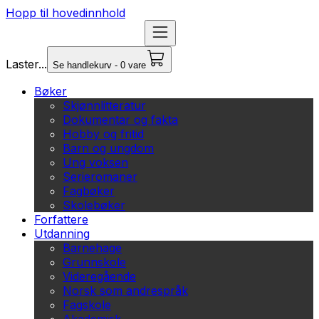
Hopp til hovedinnhold
Laster...
Se handlekurv - 0 vare
Bøker
Skjønnlitteratur
Dokumentar og fakta
Hobby og fritid
Barn og ungdom
Ung voksen
Serieromaner
Fagbøker
Skolebøker
Forfattere
Utdanning
Barnehage
Grunnskole
Videregående
Norsk som andrespråk
Fagskole