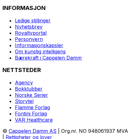
INFORMASJON
Ledige stillinger
Nyhetsbrev
Royaltyportal
Personvern
Informasjonskapsler
Om kunstig intelligens
Bærekraft i Cappelen Damm
NETTSTEDER
Agency
Bokklubber
Norske Serier
Storytel
Flamme Forlag
Fontini Forlag
VAR Healthcare
©
Cappelen Damm AS
| Org.nr. NO 948061937 MVA
|
Rettigheter og lover