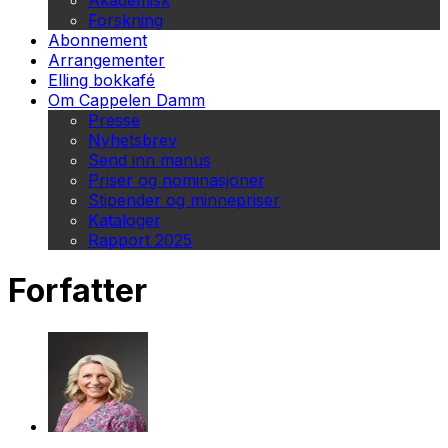
Akademisk
Forskning
Abonnement
Arrangementer
Elling bokkafé
Om Cappelen Damm
Presse
Nyhetsbrev
Send inn manus
Priser og nominasjoner
Stipender og minnepriser
Kataloger
Rapport 2025
Forfatter