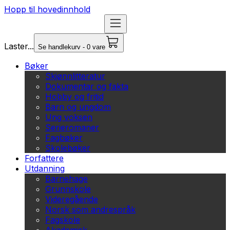
Hopp til hovedinnhold
Laster...
Se handlekurv - 0 vare
Bøker
Skjønnlitteratur
Dokumentar og fakta
Hobby og fritid
Barn og ungdom
Ung voksen
Serieromaner
Fagbøker
Skolebøker
Forfattere
Utdanning
Barnehage
Grunnskole
Videregående
Norsk som andrespråk
Fagskole