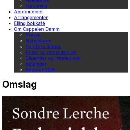
Akademisk
Forskning
Abonnement
Arrangementer
Elling bokkafé
Om Cappelen Damm
Presse
Nyhetsbrev
Send inn manus
Priser og nominasjoner
Stipender og minnepriser
Kataloger
Rapport 2025
Omslag