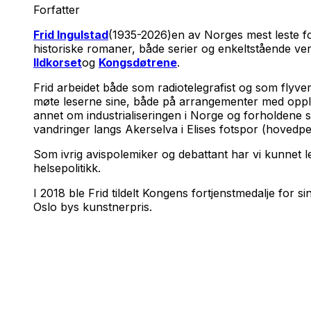
Forfatter
Frid Ingulstad
(1935-2026)en av Norges mest leste forf
historiske romaner, både serier og enkeltstående verk. 
Ildkorset
og
Kongsdøtrene
.
Frid arbeidet både som radiotelegrafist og som flyver
møte leserne sine, både på arrangementer med opplesn
annet om industrialiseringen i Norge og forholdene s
vandringer langs Akerselva i Elises fotspor (hovedpe
Som ivrig avispolemiker og debattant har vi kunnet 
helsepolitikk.
I 2018 ble Frid tildelt Kongens fortjenstmedalje for s
Oslo bys kunstnerpris.