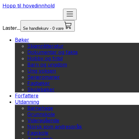
Hopp til hovedinnhold
Laster...
Se handlekurv - 0 vare
Bøker
Skjønnlitteratur
Dokumentar og fakta
Hobby og fritid
Barn og ungdom
Ung voksen
Serieromaner
Fagbøker
Skolebøker
Forfattere
Utdanning
Barnehage
Grunnskole
Videregående
Norsk som andrespråk
Fagskole