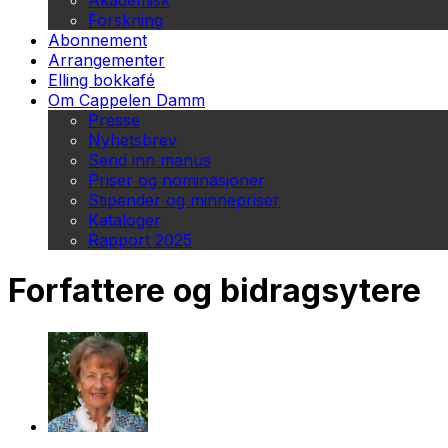
Akademisk
Forskning
Abonnement
Arrangementer
Elling bokkafé
Om Cappelen Damm
Presse
Nyhetsbrev
Send inn manus
Priser og nominasjoner
Stipender og minnepriser
Kataloger
Rapport 2025
Forfattere og bidragsytere