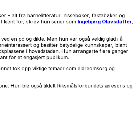
er – alt fra barnelitteratur, nissebøker, faktabøker og
t kjent for, skrev hun serier som
Ingebjørg Olavsdatter
,
e ved en pc og dikte. Men hun var også veldig glad i å
ieinteressert og besitter betydelige kunnskaper, blant
eidsplassene i hovedstaden. Hun arrangerte flere ganger
ant for et engasjert publikum.
t annet tok opp viktige temaer som eldreomsorg og
storie. Hun ble også tildelt Riksmålsforbundets ærespris og