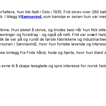
attere, hun ble født i Oslo i 1935. Frid skrev over 260 bøk
I tillegg til
Sønnavind
,
som kanskje er serien hun var mes
tinne. Hun elsket å skrive, og trivdes best når hun fikk sitt
inger og foredrag - og også på nett. Frid var svært histor
lik de var på og rundt de første fabrikkene og industriarb
rsonen i Sønnavind), hvor hun fortalte levende og interess
lese innlegg fra Frids hånd, hode og hjerte, hvor hun blan
in evne til å skape leseglede og spre interesse for norsk hi