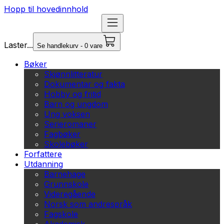
Hopp til hovedinnhold
Laster...
Se handlekurv - 0 vare
Bøker
Skjønnlitteratur
Dokumentar og fakta
Hobby og fritid
Barn og ungdom
Ung voksen
Serieromaner
Fagbøker
Skolebøker
Forfattere
Utdanning
Barnehage
Grunnskole
Videregående
Norsk som andrespråk
Fagskole