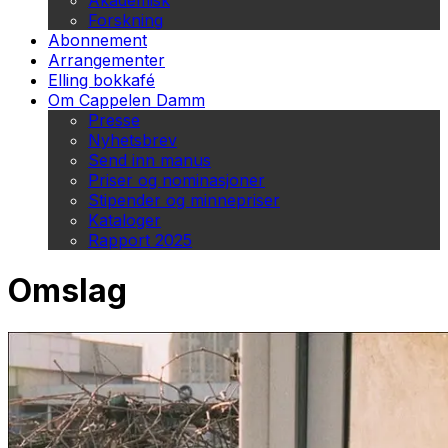
Akademisk
Forskning
Abonnement
Arrangementer
Elling bokkafé
Om Cappelen Damm
Presse
Nyhetsbrev
Send inn manus
Priser og nominasjoner
Stipender og minnepriser
Kataloger
Rapport 2025
Omslag