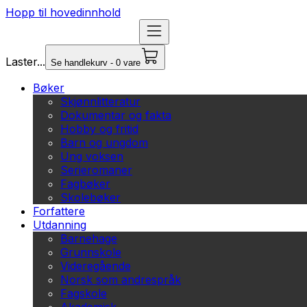
Hopp til hovedinnhold
Laster...
Se handlekurv - 0 vare
Bøker
Skjønnlitteratur
Dokumentar og fakta
Hobby og fritid
Barn og ungdom
Ung voksen
Serieromaner
Fagbøker
Skolebøker
Forfattere
Utdanning
Barnehage
Grunnskole
Videregående
Norsk som andrespråk
Fagskole