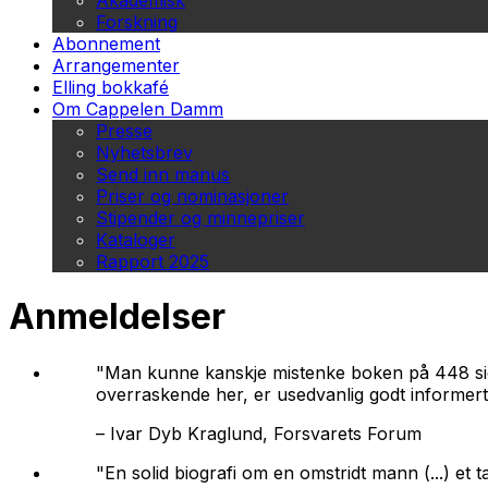
Akademisk
Forskning
Abonnement
Arrangementer
Elling bokkafé
Om Cappelen Damm
Presse
Nyhetsbrev
Send inn manus
Priser og nominasjoner
Stipender og minnepriser
Kataloger
Rapport 2025
Anmeldelser
"Man kunne kanskje mistenke boken på 448 sider 
overraskende her, er usedvanlig godt informert
–
Ivar Dyb Kraglund, Forsvarets Forum
"En solid biografi om en omstridt mann (...) et 