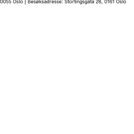
0055 Oslo | Besøksadresse: Stortingsgata 28, 0161 Oslo