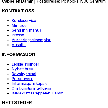
Cappelen Damm
| Postadresse: Postboks 1900 Sentrum, 
KONTAKT OSS
Kundeservice
Min side
Send inn manus
Presse
Vurderingseksemplar
Ansatte
INFORMASJON
Ledige stillinger
Nyhetsbrev
Royaltyportal
Personvern
Informasjonskapsler
Om kunstig intelligens
Bærekraft i Cappelen Damm
NETTSTEDER