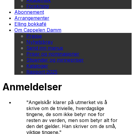
Akademisk
Forskning
Abonnement
Arrangementer
Elling bokkafé
Om Cappelen Damm
Presse
Nyhetsbrev
Send inn manus
Priser og nominasjoner
Stipender og minnepriser
Kataloger
Rapport 2025
Anmeldelser
"Angelskår klarer på utmerket vis å
skrive om de trivielle, hverdagslige
tingene, de som ikke betyr noe for
resten av verden, men som betyr alt for
den det gjelder. Han skriver om de små,
viktige tingene."