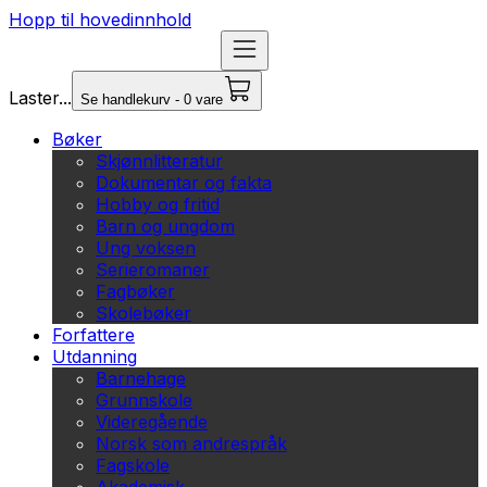
Hopp til hovedinnhold
Laster...
Se handlekurv - 0 vare
Bøker
Skjønnlitteratur
Dokumentar og fakta
Hobby og fritid
Barn og ungdom
Ung voksen
Serieromaner
Fagbøker
Skolebøker
Forfattere
Utdanning
Barnehage
Grunnskole
Videregående
Norsk som andrespråk
Fagskole