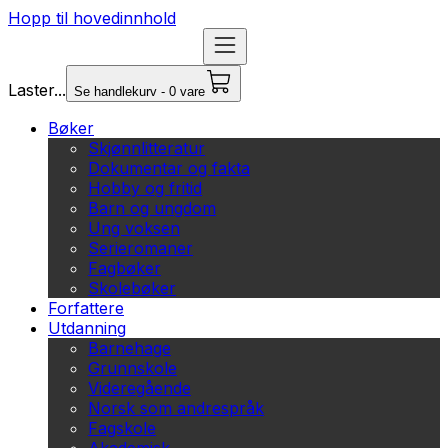
Hopp til hovedinnhold
Laster...
Se handlekurv - 0 vare
Bøker
Skjønnlitteratur
Dokumentar og fakta
Hobby og fritid
Barn og ungdom
Ung voksen
Serieromaner
Fagbøker
Skolebøker
Forfattere
Utdanning
Barnehage
Grunnskole
Videregående
Norsk som andrespråk
Fagskole