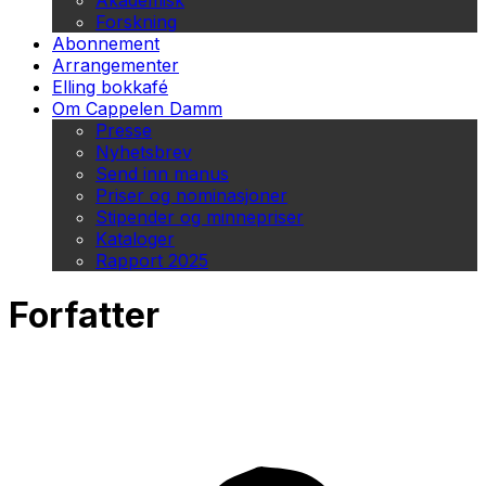
Akademisk
Forskning
Abonnement
Arrangementer
Elling bokkafé
Om Cappelen Damm
Presse
Nyhetsbrev
Send inn manus
Priser og nominasjoner
Stipender og minnepriser
Kataloger
Rapport 2025
Forfatter