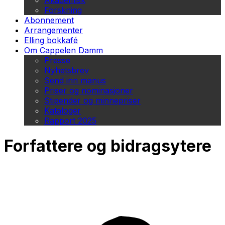
Akademisk
Forskning
Abonnement
Arrangementer
Elling bokkafé
Om Cappelen Damm
Presse
Nyhetsbrev
Send inn manus
Priser og nominasjoner
Stipender og minnepriser
Kataloger
Rapport 2025
Forfattere og bidragsytere