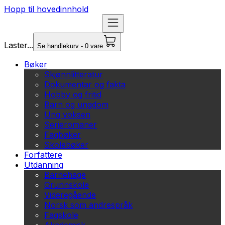
Hopp til hovedinnhold
Laster...
Se handlekurv - 0 vare
Bøker
Skjønnlitteratur
Dokumentar og fakta
Hobby og fritid
Barn og ungdom
Ung voksen
Serieromaner
Fagbøker
Skolebøker
Forfattere
Utdanning
Barnehage
Grunnskole
Videregående
Norsk som andrespråk
Fagskole