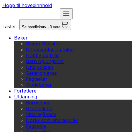
Hopp til hovedinnhold
Laster...
Se handlekurv - 0 vare
Bøker
Skjønnlitteratur
Dokumentar og fakta
Hobby og fritid
Barn og ungdom
Ung voksen
Serieromaner
Fagbøker
Skolebøker
Forfattere
Utdanning
Barnehage
Grunnskole
Videregående
Norsk som andrespråk
Fagskole