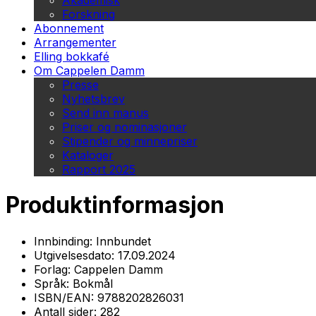
Akademisk
Forskning
Abonnement
Arrangementer
Elling bokkafé
Om Cappelen Damm
Presse
Nyhetsbrev
Send inn manus
Priser og nominasjoner
Stipender og minnepriser
Kataloger
Rapport 2025
Produktinformasjon
Innbinding:
Innbundet
Utgivelsesdato:
17.09.2024
Forlag:
Cappelen Damm
Språk:
Bokmål
ISBN/EAN:
9788202826031
Antall sider:
282