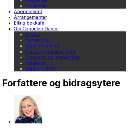
Akademisk
Forskning
Abonnement
Arrangementer
Elling bokkafé
Om Cappelen Damm
Presse
Nyhetsbrev
Send inn manus
Priser og nominasjoner
Stipender og minnepriser
Kataloger
Rapport 2025
Forfattere og bidragsytere