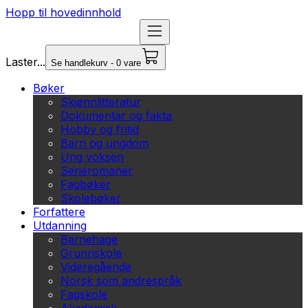
Hopp til hovedinnhold
Laster...
Se handlekurv - 0 vare
Bøker
Skjønnlitteratur
Dokumentar og fakta
Hobby og fritid
Barn og ungdom
Ung voksen
Serieromaner
Fagbøker
Skolebøker
Forfattere
Utdanning
Barnehage
Grunnskole
Videregående
Norsk som andrespråk
Fagskole