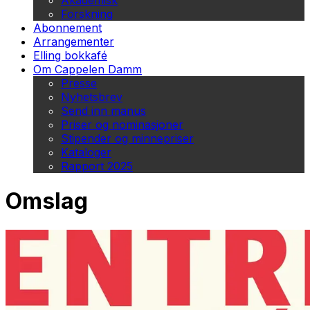
Akademisk
Forskning
Abonnement
Arrangementer
Elling bokkafé
Om Cappelen Damm
Presse
Nyhetsbrev
Send inn manus
Priser og nominasjoner
Stipender og minnepriser
Kataloger
Rapport 2025
Omslag