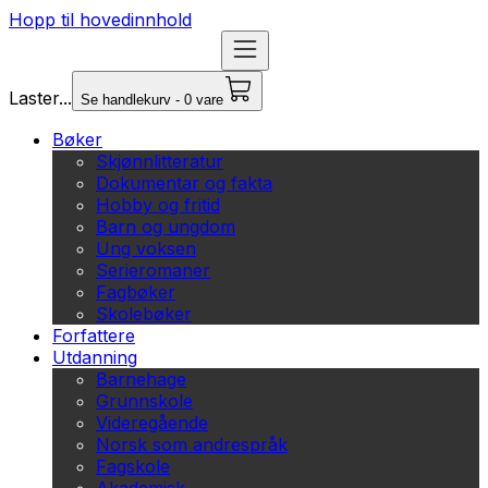
Hopp til hovedinnhold
Laster...
Se handlekurv - 0 vare
Bøker
Skjønnlitteratur
Dokumentar og fakta
Hobby og fritid
Barn og ungdom
Ung voksen
Serieromaner
Fagbøker
Skolebøker
Forfattere
Utdanning
Barnehage
Grunnskole
Videregående
Norsk som andrespråk
Fagskole