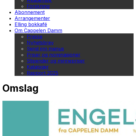
Akademisk
Forskning
Abonnement
Arrangementer
Elling bokkafé
Om Cappelen Damm
Presse
Nyhetsbrev
Send inn manus
Priser og nominasjoner
Stipender og minnepriser
Kataloger
Rapport 2025
Omslag