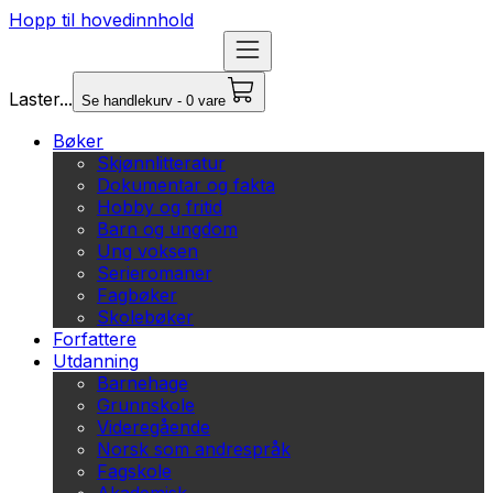
Hopp til hovedinnhold
Laster...
Se handlekurv - 0 vare
Bøker
Skjønnlitteratur
Dokumentar og fakta
Hobby og fritid
Barn og ungdom
Ung voksen
Serieromaner
Fagbøker
Skolebøker
Forfattere
Utdanning
Barnehage
Grunnskole
Videregående
Norsk som andrespråk
Fagskole