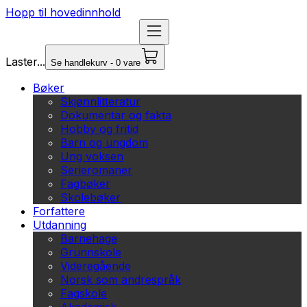
Hopp til hovedinnhold
Laster...
Se handlekurv - 0 vare
Bøker
Skjønnlitteratur
Dokumentar og fakta
Hobby og fritid
Barn og ungdom
Ung voksen
Serieromaner
Fagbøker
Skolebøker
Forfattere
Utdanning
Barnehage
Grunnskole
Videregående
Norsk som andrespråk
Fagskole