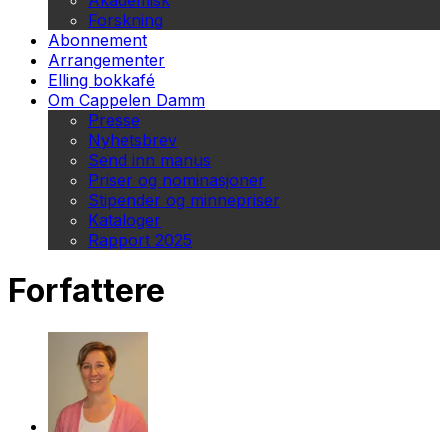
Akademisk
Forskning
Abonnement
Arrangementer
Elling bokkafé
Om Cappelen Damm
Presse
Nyhetsbrev
Send inn manus
Priser og nominasjoner
Stipender og minnepriser
Kataloger
Rapport 2025
Forfattere