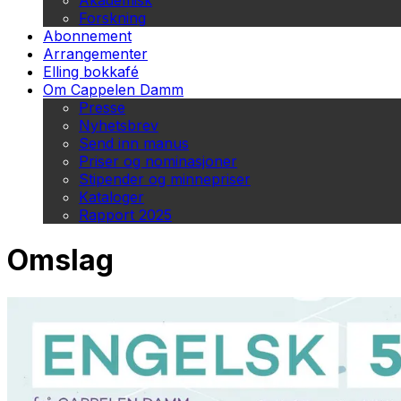
Akademisk
Forskning
Abonnement
Arrangementer
Elling bokkafé
Om Cappelen Damm
Presse
Nyhetsbrev
Send inn manus
Priser og nominasjoner
Stipender og minnepriser
Kataloger
Rapport 2025
Omslag