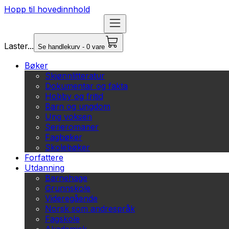
Hopp til hovedinnhold
Laster...
Se handlekurv - 0 vare
Bøker
Skjønnlitteratur
Dokumentar og fakta
Hobby og fritid
Barn og ungdom
Ung voksen
Serieromaner
Fagbøker
Skolebøker
Forfattere
Utdanning
Barnehage
Grunnskole
Videregående
Norsk som andrespråk
Fagskole