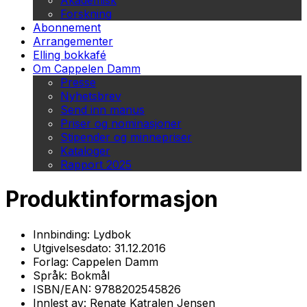
Akademisk
Forskning
Abonnement
Arrangementer
Elling bokkafé
Om Cappelen Damm
Presse
Nyhetsbrev
Send inn manus
Priser og nominasjoner
Stipender og minnepriser
Kataloger
Rapport 2025
Produktinformasjon
Innbinding:
Lydbok
Utgivelsesdato:
31.12.2016
Forlag:
Cappelen Damm
Språk:
Bokmål
ISBN/EAN:
9788202545826
Innlest av:
Renate Katralen Jensen