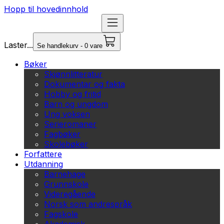
Hopp til hovedinnhold
Laster...
Se handlekurv - 0 vare
Bøker
Skjønnlitteratur
Dokumentar og fakta
Hobby og fritid
Barn og ungdom
Ung voksen
Serieromaner
Fagbøker
Skolebøker
Forfattere
Utdanning
Barnehage
Grunnskole
Videregående
Norsk som andrespråk
Fagskole