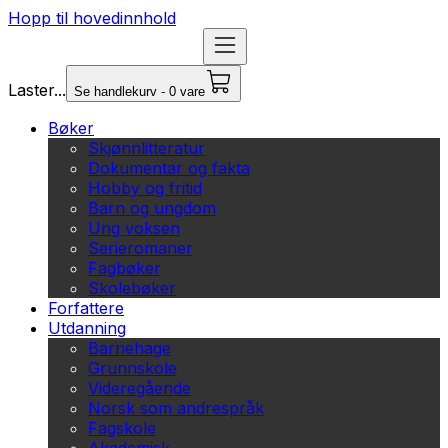
Hopp til hovedinnhold
Laster...
Se handlekurv - 0 vare
Bøker
Skjønnlitteratur
Dokumentar og fakta
Hobby og fritid
Barn og ungdom
Ung voksen
Serieromaner
Fagbøker
Skolebøker
Forfattere
Utdanning
Barnehage
Grunnskole
Videregående
Norsk som andrespråk
Fagskole