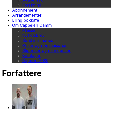
Akademisk
Forskning
Abonnement
Arrangementer
Elling bokkafé
Om Cappelen Damm
Presse
Nyhetsbrev
Send inn manus
Priser og nominasjoner
Stipender og minnepriser
Kataloger
Rapport 2025
Forfattere