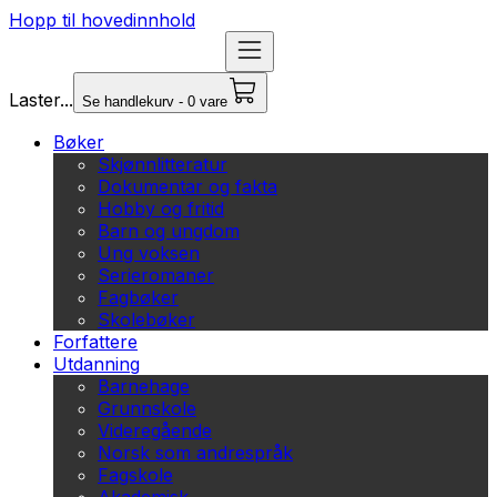
Hopp til hovedinnhold
Laster...
Se handlekurv - 0 vare
Bøker
Skjønnlitteratur
Dokumentar og fakta
Hobby og fritid
Barn og ungdom
Ung voksen
Serieromaner
Fagbøker
Skolebøker
Forfattere
Utdanning
Barnehage
Grunnskole
Videregående
Norsk som andrespråk
Fagskole