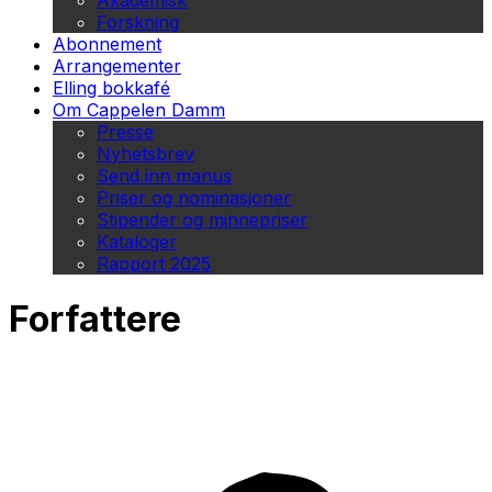
Akademisk
Forskning
Abonnement
Arrangementer
Elling bokkafé
Om Cappelen Damm
Presse
Nyhetsbrev
Send inn manus
Priser og nominasjoner
Stipender og minnepriser
Kataloger
Rapport 2025
Forfattere