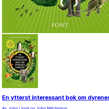
En ytterst interessant bok om dyrene
Av John Lloyd og John Mitchinson