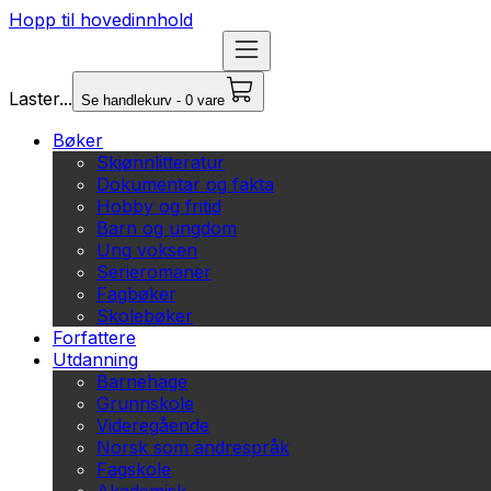
Hopp til hovedinnhold
Laster...
Se handlekurv - 0 vare
Bøker
Skjønnlitteratur
Dokumentar og fakta
Hobby og fritid
Barn og ungdom
Ung voksen
Serieromaner
Fagbøker
Skolebøker
Forfattere
Utdanning
Barnehage
Grunnskole
Videregående
Norsk som andrespråk
Fagskole