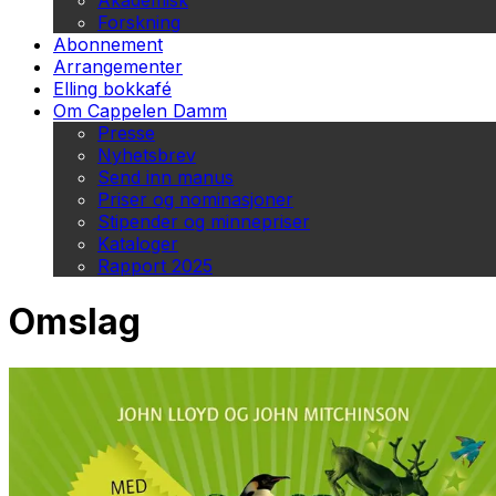
Akademisk
Forskning
Abonnement
Arrangementer
Elling bokkafé
Om Cappelen Damm
Presse
Nyhetsbrev
Send inn manus
Priser og nominasjoner
Stipender og minnepriser
Kataloger
Rapport 2025
Omslag