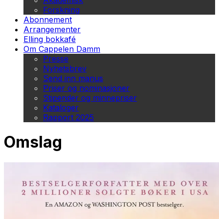
Akademisk
Forskning
Abonnement
Arrangementer
Elling bokkafé
Om Cappelen Damm
Presse
Nyhetsbrev
Send inn manus
Priser og nominasjoner
Stipender og minnepriser
Kataloger
Rapport 2025
Omslag