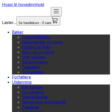
Hopp til hovedinnhold
Laster...
Se handlekurv - 0 vare
Bøker
Skjønnlitteratur
Dokumentar og fakta
Hobby og fritid
Barn og ungdom
Ung voksen
Serieromaner
Fagbøker
Skolebøker
Forfattere
Utdanning
Barnehage
Grunnskole
Videregående
Norsk som andrespråk
Fagskole