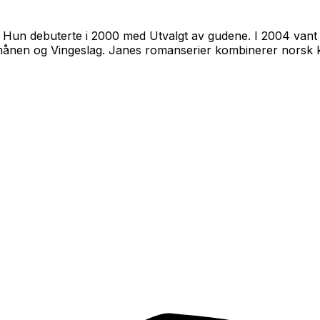
d. Hun debuterte i 2000 med
Utvalgt av gudene
. I 2004 va
månen
og
Vingeslag
. Janes romanserier kombinerer norsk 