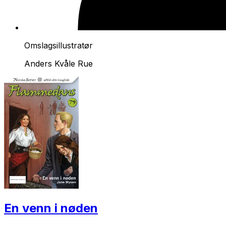
Omslagsillustratør
Anders Kvåle Rue
En venn i nøden