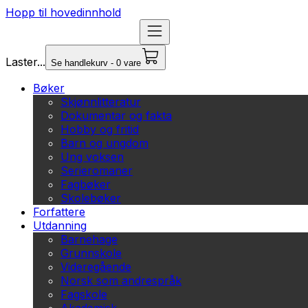
Hopp til hovedinnhold
Laster...
Se handlekurv - 0 vare
Bøker
Skjønnlitteratur
Dokumentar og fakta
Hobby og fritid
Barn og ungdom
Ung voksen
Serieromaner
Fagbøker
Skolebøker
Forfattere
Utdanning
Barnehage
Grunnskole
Videregående
Norsk som andrespråk
Fagskole