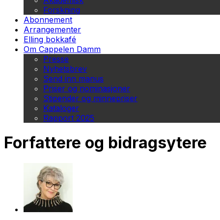
Akademisk
Forskning
Abonnement
Arrangementer
Elling bokkafé
Om Cappelen Damm
Presse
Nyhetsbrev
Send inn manus
Priser og nominasjoner
Stipender og minnepriser
Kataloger
Rapport 2025
Forfattere og bidragsytere