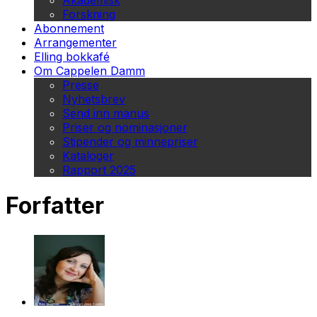
Akademisk
Forskning
Abonnement
Arrangementer
Elling bokkafé
Om Cappelen Damm
Presse
Nyhetsbrev
Send inn manus
Priser og nominasjoner
Stipender og minnepriser
Kataloger
Rapport 2025
Forfatter