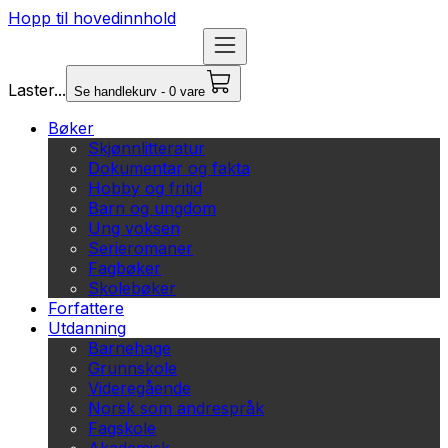
Hopp til hovedinnhold
Laster...
Se handlekurv - 0 vare
Bøker
Skjønnlitteratur
Dokumentar og fakta
Hobby og fritid
Barn og ungdom
Ung voksen
Serieromaner
Fagbøker
Skolebøker
Forfattere
Utdanning
Barnehage
Grunnskole
Videregående
Norsk som andrespråk
Fagskole