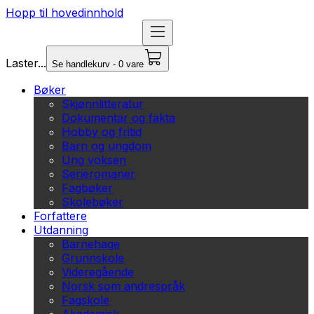
Hopp til hovedinnhold
Laster...
Se handlekurv - 0 vare
Bøker
Skjønnlitteratur
Dokumentar og fakta
Hobby og fritid
Barn og ungdom
Ung voksen
Serieromaner
Fagbøker
Skolebøker
Forfattere
Utdanning
Barnehage
Grunnskole
Videregående
Norsk som andrespråk
Fagskole