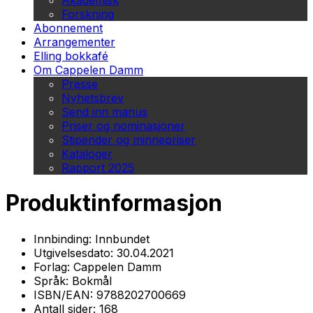
Akademisk
Forskning
Abonnement
Arrangementer
Elling bokkafé
Om Cappelen Damm
Presse
Nyhetsbrev
Send inn manus
Priser og nominasjoner
Stipender og minnepriser
Kataloger
Rapport 2025
Produktinformasjon
Innbinding:
Innbundet
Utgivelsesdato:
30.04.2021
Forlag:
Cappelen Damm
Språk:
Bokmål
ISBN/EAN:
9788202700669
Antall sider:
168