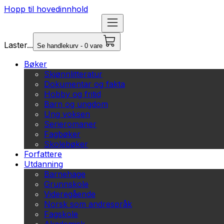
Hopp til hovedinnhold
Laster...
Se handlekurv - 0 vare
Bøker
Skjønnlitteratur
Dokumentar og fakta
Hobby og fritid
Barn og ungdom
Ung voksen
Serieromaner
Fagbøker
Skolebøker
Forfattere
Utdanning
Barnehage
Grunnskole
Videregående
Norsk som andrespråk
Fagskole