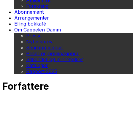
Akademisk
Forskning
Abonnement
Arrangementer
Elling bokkafé
Om Cappelen Damm
Presse
Nyhetsbrev
Send inn manus
Priser og nominasjoner
Stipender og minnepriser
Kataloger
Rapport 2025
Forfattere