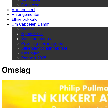
Akademisk
Forskning
Abonnement
Arrangementer
Elling bokkafé
Om Cappelen Damm
Presse
Nyhetsbrev
Send inn manus
Priser og nominasjoner
Stipender og minnepriser
Kataloger
Rapport 2025
Omslag