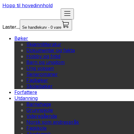
Hopp til hovedinnhold
Laster...
Se handlekurv - 0 vare
Bøker
Skjønnlitteratur
Dokumentar og fakta
Hobby og fritid
Barn og ungdom
Ung voksen
Serieromaner
Fagbøker
Skolebøker
Forfattere
Utdanning
Barnehage
Grunnskole
Videregående
Norsk som andrespråk
Fagskole