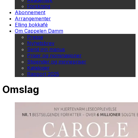
Akademisk
Forskning
Abonnement
Arrangementer
Elling bokkafé
Om Cappelen Damm
Presse
Nyhetsbrev
Send inn manus
Priser og nominasjoner
Stipender og minnepriser
Kataloger
Rapport 2025
Omslag