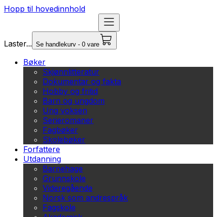
Hopp til hovedinnhold
Laster...
Se handlekurv - 0 vare
Bøker
Skjønnlitteratur
Dokumentar og fakta
Hobby og fritid
Barn og ungdom
Ung voksen
Serieromaner
Fagbøker
Skolebøker
Forfattere
Utdanning
Barnehage
Grunnskole
Videregående
Norsk som andrespråk
Fagskole