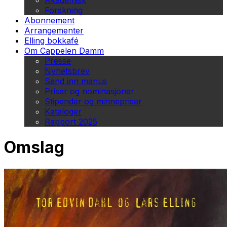
Akademisk
Forskning
Abonnement
Arrangementer
Elling bokkafé
Om Cappelen Damm
Presse
Nyhetsbrev
Send inn manus
Priser og nominasjoner
Stipender og minnepriser
Kataloger
Rapport 2025
Omslag