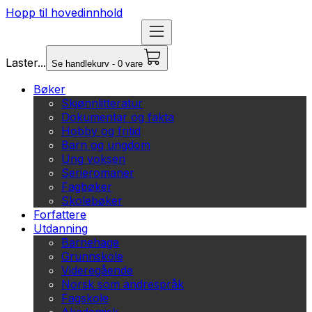
Hopp til hovedinnhold
Laster...
Se handlekurv - 0 vare
Bøker
Skjønnlitteratur
Dokumentar og fakta
Hobby og fritid
Barn og ungdom
Ung voksen
Serieromaner
Fagbøker
Skolebøker
Forfattere
Utdanning
Barnehage
Grunnskole
Videregående
Norsk som andrespråk
Fagskole