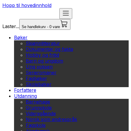
Hopp til hovedinnhold
Laster...
Se handlekurv - 0 vare
Bøker
Skjønnlitteratur
Dokumentar og fakta
Hobby og fritid
Barn og ungdom
Ung voksen
Serieromaner
Fagbøker
Skolebøker
Forfattere
Utdanning
Barnehage
Grunnskole
Videregående
Norsk som andrespråk
Fagskole