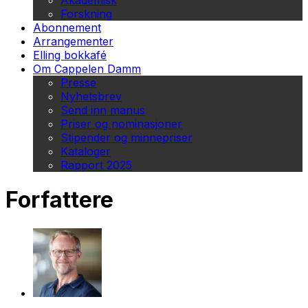
Akademisk
Forskning
Abonnement
Arrangementer
Elling bokkafé
Om Cappelen Damm
Presse
Nyhetsbrev
Send inn manus
Priser og nominasjoner
Stipender og minnepriser
Kataloger
Rapport 2025
Forfattere