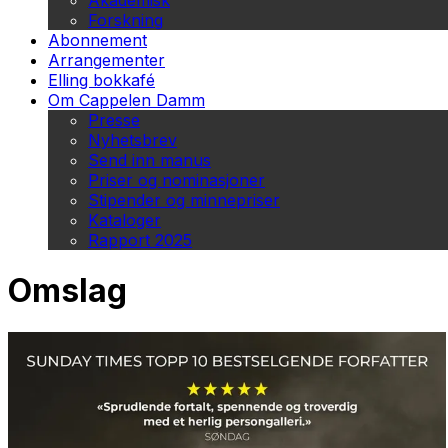
Akademisk
Forskning
Abonnement
Arrangementer
Elling bokkafé
Om Cappelen Damm
Presse
Nyhetsbrev
Send inn manus
Priser og nominasjoner
Stipender og minnepriser
Kataloger
Rapport 2025
Omslag