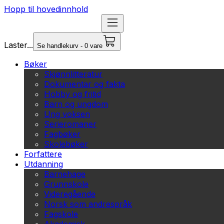
Hopp til hovedinnhold
Laster...
Se handlekurv - 0 vare
Bøker
Skjønnlitteratur
Dokumentar og fakta
Hobby og fritid
Barn og ungdom
Ung voksen
Serieromaner
Fagbøker
Skolebøker
Forfattere
Utdanning
Barnehage
Grunnskole
Videregående
Norsk som andrespråk
Fagskole