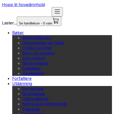
Hopp til hovedinnhold
Laster...
Se handlekurv - 0 vare
Bøker
Skjønnlitteratur
Dokumentar og fakta
Hobby og fritid
Barn og ungdom
Ung voksen
Serieromaner
Fagbøker
Skolebøker
Forfattere
Utdanning
Barnehage
Grunnskole
Videregående
Norsk som andrespråk
Fagskole