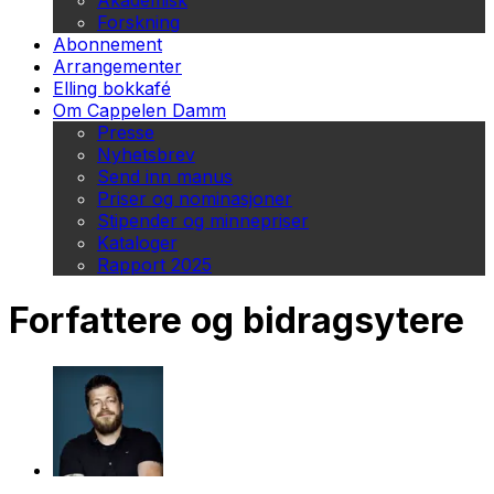
Akademisk
Forskning
Abonnement
Arrangementer
Elling bokkafé
Om Cappelen Damm
Presse
Nyhetsbrev
Send inn manus
Priser og nominasjoner
Stipender og minnepriser
Kataloger
Rapport 2025
Forfattere og bidragsytere