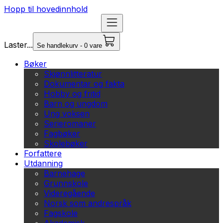
Hopp til hovedinnhold
Laster...
Se handlekurv - 0 vare
Bøker
Skjønnlitteratur
Dokumentar og fakta
Hobby og fritid
Barn og ungdom
Ung voksen
Serieromaner
Fagbøker
Skolebøker
Forfattere
Utdanning
Barnehage
Grunnskole
Videregående
Norsk som andrespråk
Fagskole