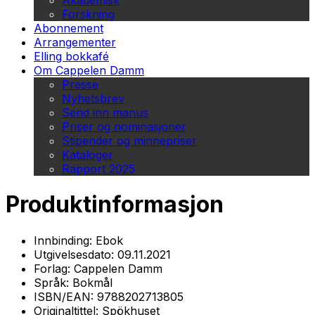
Akademisk
Forskning
Abonnement
Arrangementer
Elling bokkafé
Om Cappelen Damm
Presse
Nyhetsbrev
Send inn manus
Priser og nominasjoner
Stipender og minnepriser
Kataloger
Rapport 2025
Produktinformasjon
Innbinding:
Ebok
Utgivelsesdato:
09.11.2021
Forlag:
Cappelen Damm
Språk:
Bokmål
ISBN/EAN:
9788202713805
Originaltittel:
Spökhuset