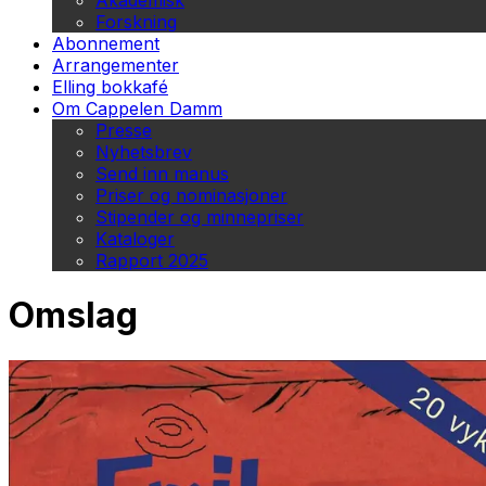
Akademisk
Forskning
Abonnement
Arrangementer
Elling bokkafé
Om Cappelen Damm
Presse
Nyhetsbrev
Send inn manus
Priser og nominasjoner
Stipender og minnepriser
Kataloger
Rapport 2025
Omslag