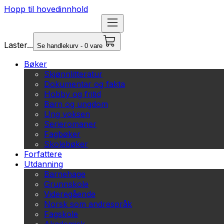
Hopp til hovedinnhold
Laster...
Se handlekurv - 0 vare
Bøker
Skjønnlitteratur
Dokumentar og fakta
Hobby og fritid
Barn og ungdom
Ung voksen
Serieromaner
Fagbøker
Skolebøker
Forfattere
Utdanning
Barnehage
Grunnskole
Videregående
Norsk som andrespråk
Fagskole