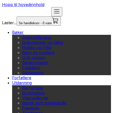
Hopp til hovedinnhold
Laster...
Se handlekurv - 0 vare
Bøker
Skjønnlitteratur
Dokumentar og fakta
Hobby og fritid
Barn og ungdom
Ung voksen
Serieromaner
Fagbøker
Skolebøker
Forfattere
Utdanning
Barnehage
Grunnskole
Videregående
Norsk som andrespråk
Fagskole