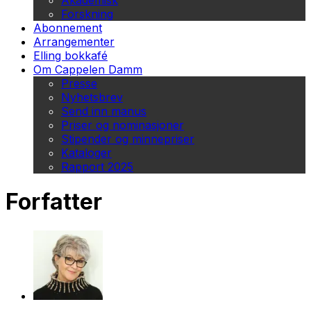
Akademisk
Forskning
Abonnement
Arrangementer
Elling bokkafé
Om Cappelen Damm
Presse
Nyhetsbrev
Send inn manus
Priser og nominasjoner
Stipender og minnepriser
Kataloger
Rapport 2025
Forfatter