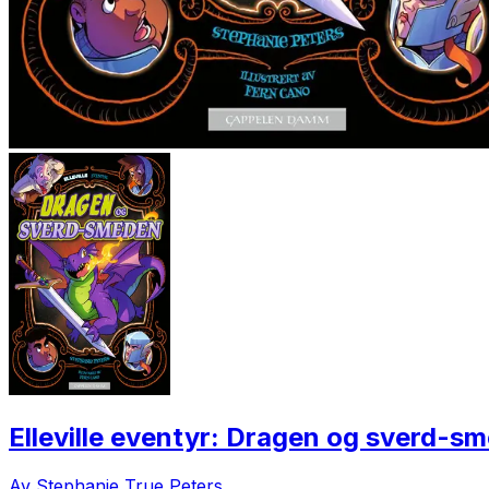
Elleville eventyr: Dragen og sverd-s
Av Stephanie True Peters