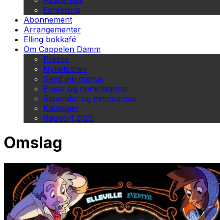
Akademisk
Forskning
Abonnement
Arrangementer
Elling bokkafé
Om Cappelen Damm
Presse
Nyhetsbrev
Send inn manus
Priser og nominasjoner
Stipender og minnepriser
Kataloger
Rapport 2025
Omslag