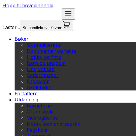
Hopp til hovedinnhold
Laster...
Se handlekurv - 0 vare
Bøker
Skjønnlitteratur
Dokumentar og fakta
Hobby og fritid
Barn og ungdom
Ung voksen
Serieromaner
Fagbøker
Skolebøker
Forfattere
Utdanning
Barnehage
Grunnskole
Videregående
Norsk som andrespråk
Fagskole