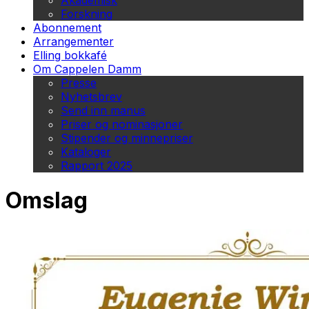
Akademisk
Forskning
Abonnement
Arrangementer
Elling bokkafé
Om Cappelen Damm
Presse
Nyhetsbrev
Send inn manus
Priser og nominasjoner
Stipender og minnepriser
Kataloger
Rapport 2025
Omslag