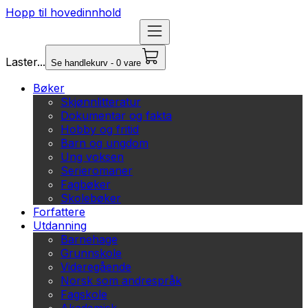
Hopp til hovedinnhold
Laster...
Se handlekurv - 0 vare
Bøker
Skjønnlitteratur
Dokumentar og fakta
Hobby og fritid
Barn og ungdom
Ung voksen
Serieromaner
Fagbøker
Skolebøker
Forfattere
Utdanning
Barnehage
Grunnskole
Videregående
Norsk som andrespråk
Fagskole