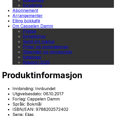
Akademisk
Forskning
Abonnement
Arrangementer
Elling bokkafé
Om Cappelen Damm
Presse
Nyhetsbrev
Send inn manus
Priser og nominasjoner
Stipender og minnepriser
Kataloger
Rapport 2025
Produktinformasjon
Innbinding:
Innbundet
Utgivelsesdato:
06.10.2017
Forlag:
Cappelen Damm
Språk:
Bokmål
ISBN/EAN:
9788202572402
Serie:
Elias