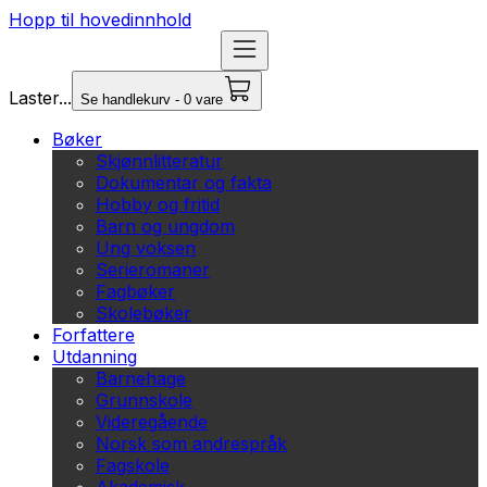
Hopp til hovedinnhold
Laster...
Se handlekurv - 0 vare
Bøker
Skjønnlitteratur
Dokumentar og fakta
Hobby og fritid
Barn og ungdom
Ung voksen
Serieromaner
Fagbøker
Skolebøker
Forfattere
Utdanning
Barnehage
Grunnskole
Videregående
Norsk som andrespråk
Fagskole