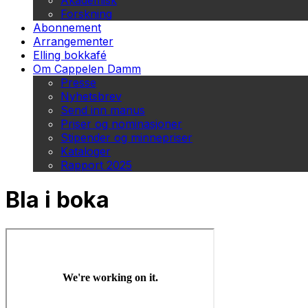
Akademisk
Forskning
Abonnement
Arrangementer
Elling bokkafé
Om Cappelen Damm
Presse
Nyhetsbrev
Send inn manus
Priser og nominasjoner
Stipender og minnepriser
Kataloger
Rapport 2025
Bla i boka