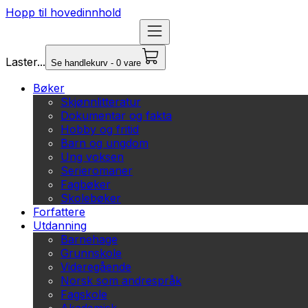
Hopp til hovedinnhold
Laster...
Se handlekurv - 0 vare
Bøker
Skjønnlitteratur
Dokumentar og fakta
Hobby og fritid
Barn og ungdom
Ung voksen
Serieromaner
Fagbøker
Skolebøker
Forfattere
Utdanning
Barnehage
Grunnskole
Videregående
Norsk som andrespråk
Fagskole