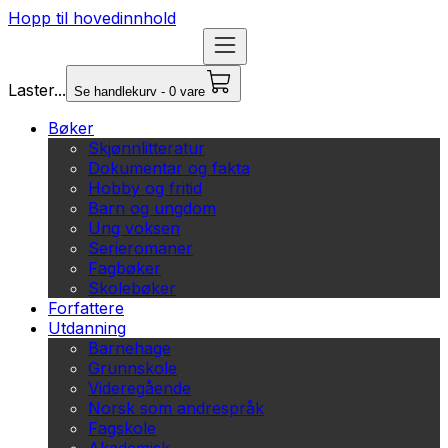
Hopp til hovedinnhold
Laster...
Se handlekurv - 0 vare
Bøker
Skjønnlitteratur
Dokumentar og fakta
Hobby og fritid
Barn og ungdom
Ung voksen
Serieromaner
Fagbøker
Skolebøker
Forfattere
Utdanning
Barnehage
Grunnskole
Videregående
Norsk som andrespråk
Fagskole