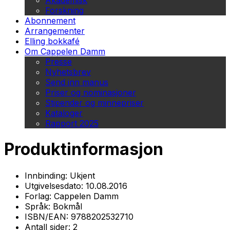
Akademisk
Forskning
Abonnement
Arrangementer
Elling bokkafé
Om Cappelen Damm
Presse
Nyhetsbrev
Send inn manus
Priser og nominasjoner
Stipender og minnepriser
Kataloger
Rapport 2025
Produktinformasjon
Innbinding:
Ukjent
Utgivelsesdato:
10.08.2016
Forlag:
Cappelen Damm
Språk:
Bokmål
ISBN/EAN:
9788202532710
Antall sider:
2