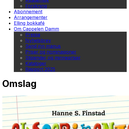
Akademisk
Forskning
Abonnement
Arrangementer
Elling bokkafé
Om Cappelen Damm
Presse
Nyhetsbrev
Send inn manus
Priser og nominasjoner
Stipender og minnepriser
Kataloger
Rapport 2025
Omslag