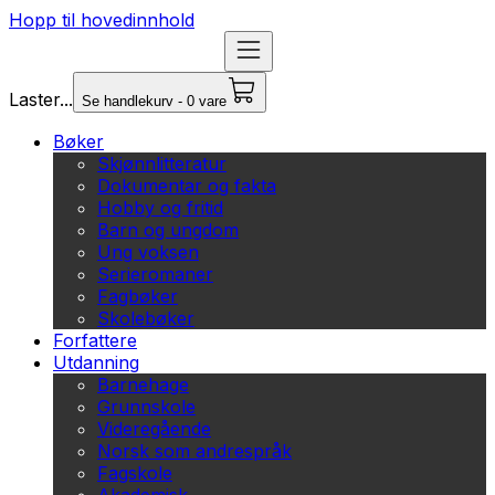
Hopp til hovedinnhold
Laster...
Se handlekurv - 0 vare
Bøker
Skjønnlitteratur
Dokumentar og fakta
Hobby og fritid
Barn og ungdom
Ung voksen
Serieromaner
Fagbøker
Skolebøker
Forfattere
Utdanning
Barnehage
Grunnskole
Videregående
Norsk som andrespråk
Fagskole