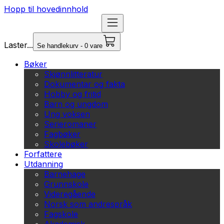
Hopp til hovedinnhold
Laster...
Se handlekurv - 0 vare
Bøker
Skjønnlitteratur
Dokumentar og fakta
Hobby og fritid
Barn og ungdom
Ung voksen
Serieromaner
Fagbøker
Skolebøker
Forfattere
Utdanning
Barnehage
Grunnskole
Videregående
Norsk som andrespråk
Fagskole