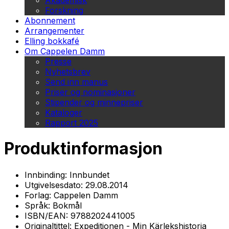
Akademisk
Forskning
Abonnement
Arrangementer
Elling bokkafé
Om Cappelen Damm
Presse
Nyhetsbrev
Send inn manus
Priser og nominasjoner
Stipender og minnepriser
Kataloger
Rapport 2025
Produktinformasjon
Innbinding:
Innbundet
Utgivelsesdato:
29.08.2014
Forlag:
Cappelen Damm
Språk:
Bokmål
ISBN/EAN:
9788202441005
Originaltittel:
Expeditionen - Min Kärlekshistoria