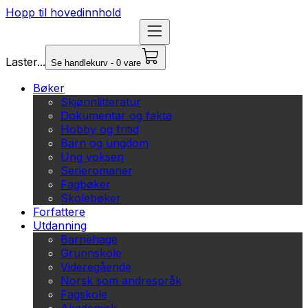
Hopp til hovedinnhold
Laster...
Se handlekurv - 0 vare
Bøker
Skjønnlitteratur
Dokumentar og fakta
Hobby og fritid
Barn og ungdom
Ung voksen
Serieromaner
Fagbøker
Skolebøker
Forfattere
Utdanning
Barnehage
Grunnskole
Videregående
Norsk som andrespråk
Fagskole