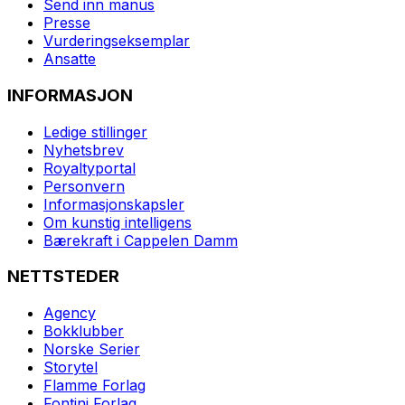
Send inn manus
Presse
Vurderingseksemplar
Ansatte
INFORMASJON
Ledige stillinger
Nyhetsbrev
Royaltyportal
Personvern
Informasjonskapsler
Om kunstig intelligens
Bærekraft i Cappelen Damm
NETTSTEDER
Agency
Bokklubber
Norske Serier
Storytel
Flamme Forlag
Fontini Forlag