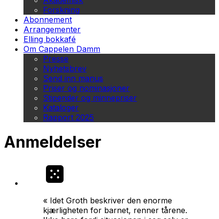
Akademisk
Forskning
Abonnement
Arrangementer
Elling bokkafé
Om Cappelen Damm
Presse
Nyhetsbrev
Send inn manus
Priser og nominasjoner
Stipender og minnepriser
Kataloger
Rapport 2025
Anmeldelser
« Idet Groth beskriver den enorme
kjærligheten for barnet, renner tårene.