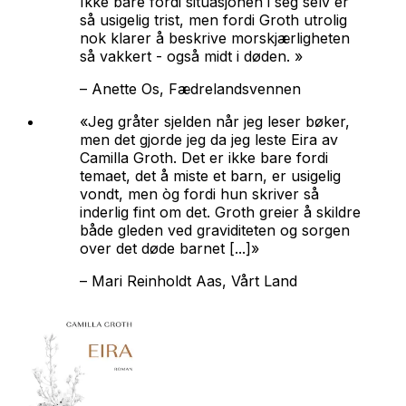
Ikke bare fordi situasjonen i seg selv er
så usigelig trist, men fordi Groth utrolig
nok klarer å beskrive morskjærligheten
så vakkert - også midt i døden. »
–
Anette Os, Fædrelandsvennen
«Jeg gråter sjelden når jeg leser bøker,
men det gjorde jeg da jeg leste
Eira
av
Camilla Groth. Det er ikke bare fordi
temaet, det å miste et barn, er usigelig
vondt, men òg fordi hun skriver så
inderlig fint om det. Groth greier å skildre
både gleden ved graviditeten og sorgen
over det døde barnet [...]»
–
Mari Reinholdt Aas, Vårt Land