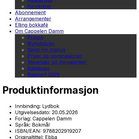
Akademisk
Forskning
Abonnement
Arrangementer
Elling bokkafé
Om Cappelen Damm
Presse
Nyhetsbrev
Send inn manus
Priser og nominasjoner
Stipender og minnepriser
Kataloger
Rapport 2025
Produktinformasjon
Innbinding:
Lydbok
Utgivelsesdato:
20.05.2026
Forlag:
Cappelen Damm
Språk:
Bokmål
ISBN/EAN:
9788202919207
Originaltittel:
Ebba