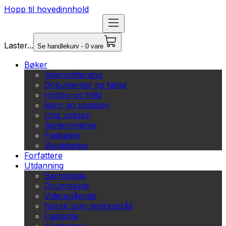
Hopp til hovedinnhold
Laster...
Se handlekurv - 0 vare
Bøker
Skjønnlitteratur
Dokumentar og fakta
Hobby og fritid
Barn og ungdom
Ung voksen
Serieromaner
Fagbøker
Skolebøker
Forfattere
Utdanning
Barnehage
Grunnskole
Videregående
Norsk som andrespråk
Fagskole