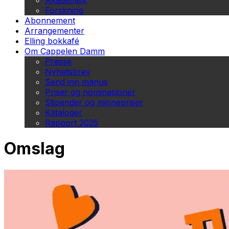
Akademisk
Forskning
Abonnement
Arrangementer
Elling bokkafé
Om Cappelen Damm
Presse
Nyhetsbrev
Send inn manus
Priser og nominasjoner
Stipender og minnepriser
Kataloger
Rapport 2025
Omslag