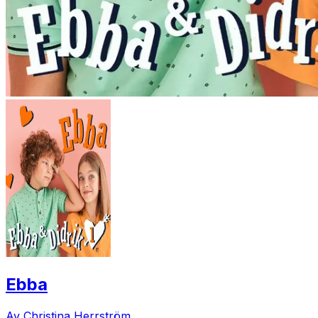
Ebba
Av Christina Herrström