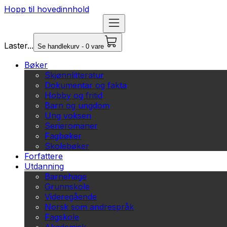
Hopp til hovedinnhold
Laster...
Se handlekurv - 0 vare
Bøker
Skjønnlitteratur
Dokumentar og fakta
Hobby og fritid
Barn og ungdom
Ung voksen
Serieromaner
Fagbøker
Skolebøker
Forfattere
Utdanning
Barnehage
Grunnskole
Videregående
Norsk som andrespråk
Fagskole