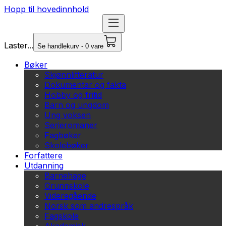
Hopp til hovedinnhold
Laster...
Se handlekurv - 0 vare
Bøker
Skjønnlitteratur
Dokumentar og fakta
Hobby og fritid
Barn og ungdom
Ung voksen
Serieromaner
Fagbøker
Skolebøker
Forfattere
Utdanning
Barnehage
Grunnskole
Videregående
Norsk som andrespråk
Fagskole