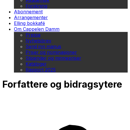
Akademisk
Forskning
Abonnement
Arrangementer
Elling bokkafé
Om Cappelen Damm
Presse
Nyhetsbrev
Send inn manus
Priser og nominasjoner
Stipender og minnepriser
Kataloger
Rapport 2025
Forfattere og bidragsytere