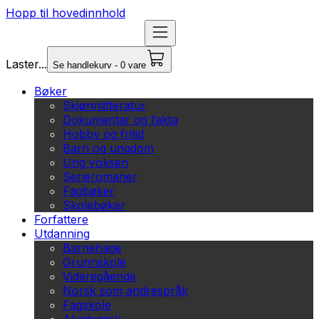
Hopp til hovedinnhold
Laster...
Se handlekurv - 0 vare
Bøker
Skjønnlitteratur
Dokumentar og fakta
Hobby og fritid
Barn og ungdom
Ung voksen
Serieromaner
Fagbøker
Skolebøker
Forfattere
Utdanning
Barnehage
Grunnskole
Videregående
Norsk som andrespråk
Fagskole