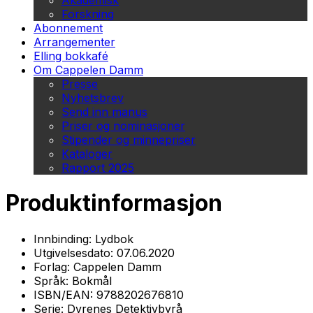
Akademisk
Forskning
Abonnement
Arrangementer
Elling bokkafé
Om Cappelen Damm
Presse
Nyhetsbrev
Send inn manus
Priser og nominasjoner
Stipender og minnepriser
Kataloger
Rapport 2025
Produktinformasjon
Innbinding:
Lydbok
Utgivelsesdato:
07.06.2020
Forlag:
Cappelen Damm
Språk:
Bokmål
ISBN/EAN:
9788202676810
Serie:
Dyrenes Detektivbyrå