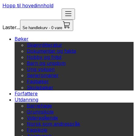
Hopp til hovedinnhold
Laster...
Se handlekurv - 0 vare
Bøker
Skjønnlitteratur
Dokumentar og fakta
Hobby og fritid
Barn og ungdom
Ung voksen
Serieromaner
Fagbøker
Skolebøker
Forfattere
Utdanning
Barnehage
Grunnskole
Videregående
Norsk som andrespråk
Fagskole