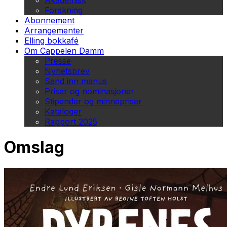
Akademisk
Forskning
Abonnement
Arrangementer
Elling bokkafé
Om Cappelen Damm
Presse
Nyhetsbrev
Send inn manus
Priser og nominasjoner
Stipender og minnepriser
Kataloger
Rapport 2025
Omslag